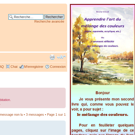
Recherche avancée
AQ
Chat
M’enregistrer
Connexion
itation.
.
r message non lu
• 3 messages • Page
1
sur
1