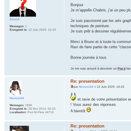
Bonjour
Je m’appelle Chabris, j’ai un peu p
Amos6
Je suis passionné par les arts grap
techniques de peinture.
Messages:
1
Enregistré le:
12 Juin 2025, 12:15
Je suis prêt à dessiner régulièrem
Merci à Bruno et à toute la communa
Ravi de faire partie de cette “classe
Bonne journée à tous
Je me suis amusé à dessiner un
Pop it
faci
Re: presentation
par
Nemosi44
» 12 Juin 2025, 16:33
Nemosi44
et ravie de votre présentation e
! Vous aurez des réponses.
Messages:
1990
Enregistré le:
28 Nov 2014, 00:10
A bientôt
Localisation:
Port-St-Père 44710
Re: presentation