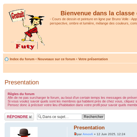
Bienvenue dans la classe 
- Cours de dessin et peinture en ligne par Bruno Volle - Ap
perspective, ombre et lumière, mélange des couleurs, comp
Index du forum
‹
Nouveaux sur ce forum
‹
Votre présentation
Presentation
Règles du forum
Afin de ne pas surcharger le forum, au bout d'un certain temps les messages de présen
Si vous voulez savoir quels sont les membres qui habitent près de chez vous, cliquez s
Pensez donc à préciser votre lieu d'habitation dans votre profil pour savoir quels me
Répondre
Presentation
par
Amos6
» 12 Juin 2025, 12:24