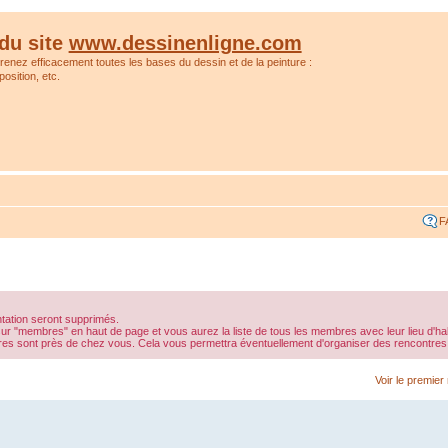
du site
www.dessinenligne.com
prenez efficacement toutes les bases du dessin et de la peinture :
osition, etc.
F
tation seront supprimés.
ur "membres" en haut de page et vous aurez la liste de tous les membres avec leur lieu d'hab
mbres sont près de chez vous. Cela vous permettra éventuellement d'organiser des rencontres
Voir le premie