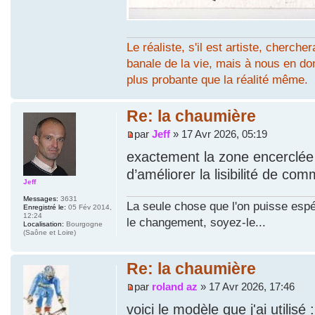
Le réaliste, s'il est artiste, cherc
banale de la vie, mais à nous en don
plus probante que la réalité même.
Re: la chaumière
par
Jeff
» 17 Avr 2026, 05:19
exactement la zone encerclée
d’améliorer la lisibilité de co
Jeff
Messages:
3631
La seule chose que l'on puisse espé
Enregistré le:
05 Fév 2014,
12:24
le changement, soyez-le...
Localisation:
Bourgogne
(Saône et Loire)
Re: la chaumière
par
roland az
» 17 Avr 2026, 17:46
voici le modèle que j'ai utilisé :