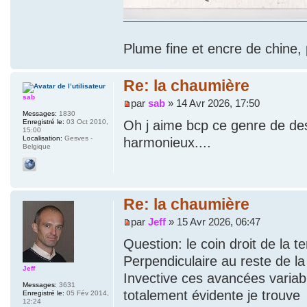
Plume fine et encre de chine, 
Re: la chaumière
sab
par
sab
» 14 Avr 2026, 17:50
Messages:
1830
Enregistré le:
03 Oct 2010,
Oh j aime bcp ce genre de dess
15:00
Localisation:
Gesves -
harmonieux....
Belgique
Re: la chaumière
par
Jeff
» 15 Avr 2026, 06:47
Question: le coin droit de la 
Perpendiculaire au reste de la
Jeff
Invective ces avancées variables
Messages:
3631
totalement évidente je trouve
Enregistré le:
05 Fév 2014,
12:24