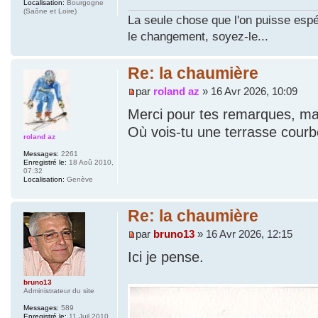
Localisation:
Bourgogne
(Saône et Loire)
La seule chose que l'on puisse espé
le changement, soyez-le...
Re: la chaumière
par
roland az
» 16 Avr 2026, 10:09
Merci pour tes remarques, mai
Où vois-tu une terrasse courb
roland az
Messages:
2261
Enregistré le:
18 Aoû 2010,
07:32
Localisation:
Genève
Re: la chaumière
par
bruno13
» 16 Avr 2026, 12:15
Ici je pense.
bruno13
Administrateur du site
Messages:
589
Enregistré le:
11 Juil 2010,